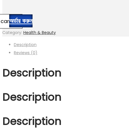
অর্ডার করুন
 cart
Category:
Health & Beauty
Description
Reviews (0)
Description
Description
Description