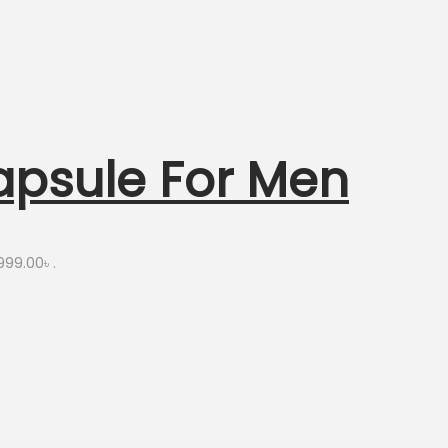
apsule For Men
999.00৳ .