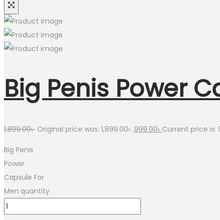
Big Penis Power C
1,899.00
৳
Original price was: 1,899.00৳ .
999.00
৳
Current price is: 
Big Penis
Power
Capsule For
Men quantity