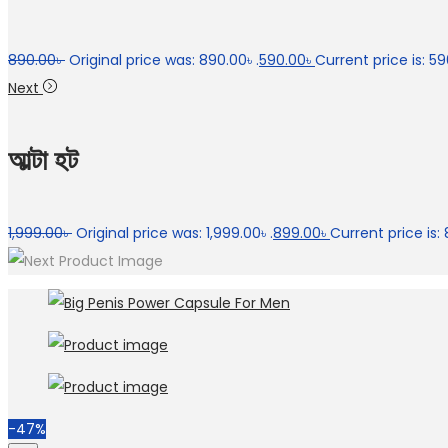
890.00
৳
Original price was: 890.00৳ .
590.00
৳
Current price is: 59
Next
আল্টা হট
1,999.00
৳
Original price was: 1,999.00৳ .
899.00
৳
Current price is: 
-47%