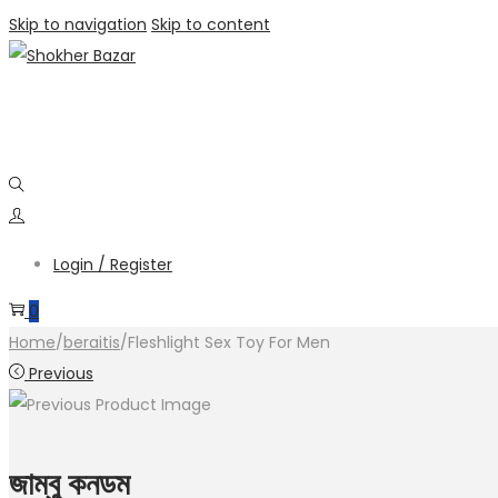
Skip to navigation
Skip to content
Login / Register
0
Home
/
beraitis
/
Fleshlight Sex Toy For Men
Previous
জাম্বু কনডম