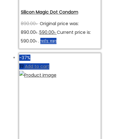
Silicon Magic Dot Condom
890.00
৳
Original price was:
890.00৳ .
590.00
৳
Current price is:
590.00৳ .
অর্ডার করুন
-37%
Add to cart