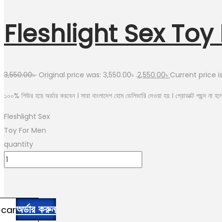
Fleshlight Sex Toy
3,550.00
৳
Original price was: 3,550.00৳ .
2,550.00
৳
Current price is
১০০% শিউর হয়ে অর্ডার করবেন । সারা বাংলাদেশ হোম ডেলিভারি দেওয়া হয় । প্রোডাক্ট পছন্দ না হলে 
Fleshlight Sex
Toy For Men
quantity
অর্ডার করুন
 cart