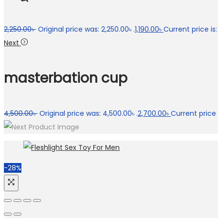
2,250.00
৳
Original price was: 2,250.00৳ .
1,190.00
৳
Current price is: 
Next
masterbation cup
4,500.00
৳
Original price was: 4,500.00৳ .
2,700.00
৳
Current price i
-28%