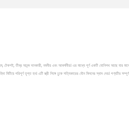
ম, টেকশই, তীব্র আনন্দ দানকারী, নমনীয় এবং আকর্ষনীয়। এর মাধ্যে পূর্ণ একটি যোনিপথ আছে যার মা
মিটিয়ে পরিপূর্ণ তৃপ্ত হন। এটি স্ত্রী লিঙ্গে ঢুকে সত্যিকারের যৌন মিলনের স্বাদ দেয়। পণ্যটির সম্