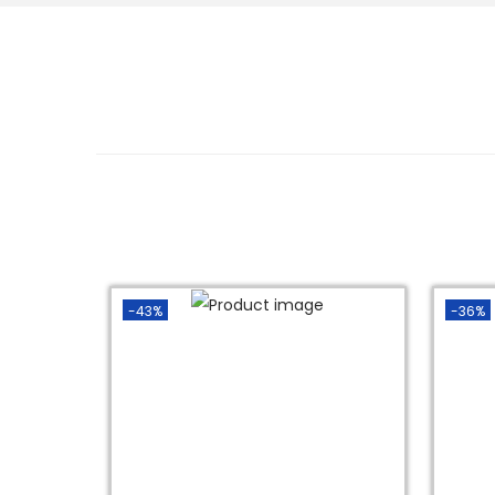
-43%
-36%