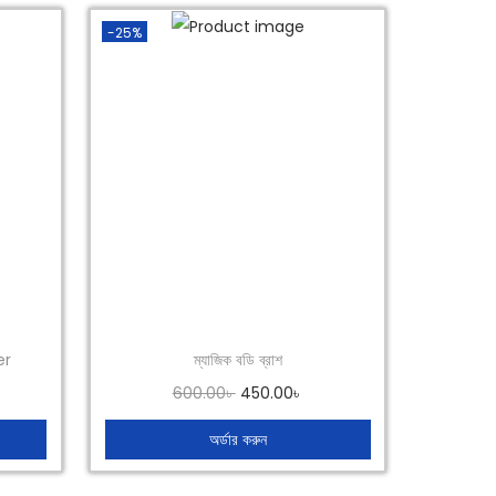
-25%
er
ম্যাজিক বডি ব্রাশ
O
C
600.00
৳
450.00
৳
r
u
অর্ডার করুন
i
r
g
r