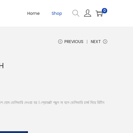
0
Home
Shop
PREVIOUS
NEXT
H
C
u
r
r
হোম ডেলিভারি দেওয়া হয় । প্রোডাক্ট পছন্দ না হলে ডেলিভারি চার্জ দিয়ে রির্টান
e
n
t