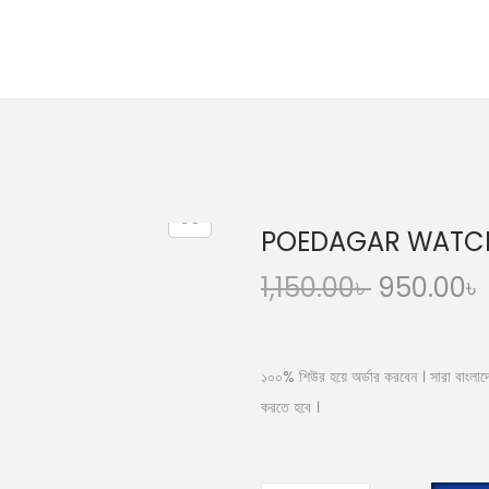
POEDAGAR WATC
O
1,150.00
৳
950.00
৳
r
i
g
১০০% শিউর হয়ে অর্ডার করবেন । সারা বাংলাদেশ 
i
করতে হবে ।
n
a