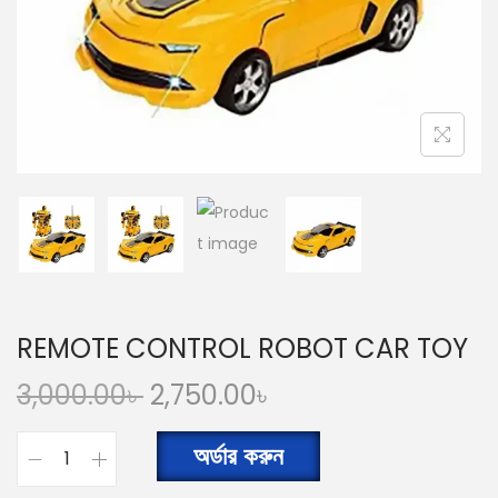
n
REMOTE CONTROL ROBOT CAR TOY
O
C
3,000.00
৳
2,750.00
৳
r
u
i
r
অর্ডার করুন
R
g
r